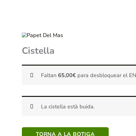
Vés
al
contingut
Cistella
Faltan
65,00
€
para desbloquear el E
La cistella està buida.
TORNA A LA BOTIGA