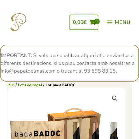
Vés
al
contingut
0,00
€
MENU
IMPORTANT:
Si vols personalitzar algun lot o enviar-los a
diferents destinacions, si us plau contacta amb nosaltres a
info@papetdelmas.com o trucant al 93 898 83 18.
Inici
/
Lots de regal
/ Lot badaBADOC