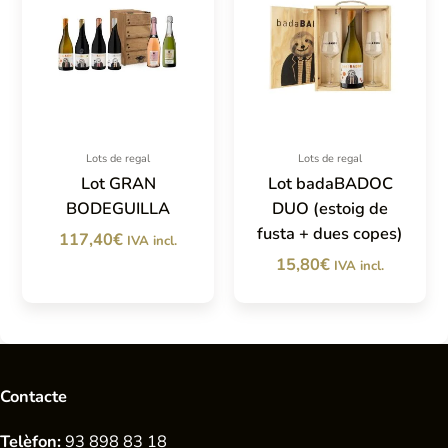
Lots de regal
Lots de regal
Lot GRAN
Lot badaBADOC
BODEGUILLA
DUO (estoig de
fusta + dues copes)
117,40
€
IVA incl.
15,80
€
IVA incl.
Contacte
Telèfon:
93 898 83 18