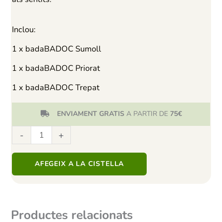
Inclou:
1 x
badaBADOC Sumoll
1 x
badaBADOC Priorat
1 x
badaBADOC Trepat
ENVIAMENT GRATIS
A PARTIR DE
75€
A partir de 75€ envío gratis
quantitat
-
+
de
Lot
AFEGEIX A LA CISTELLA
badaBADOC
Productes relacionats