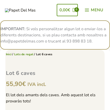
Vés
al
0,00
€
MENU
contingut
IMPORTANT:
Si vols personalitzar algun lot o enviar-los a
diferents destinacions, si us plau contacta amb nosaltres a
info@papetdelmas.com o trucant al 93 898 83 18.
Inici
/
Lots de regal
/ Lot 6 caves
Lot 6 caves
55,90
€
IVA incl.
El lot dels amants dels caves. Amb aquest lot els
provaràs tots!