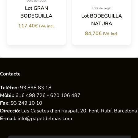
Lots de regal
Lot GRAN
Lots de regal
BODEGUILLA
Lot BODEGUILLA
NATURA
117,40
€
IVA incl.
84,70
€
IVA incl.
Contacte
Telèfon:
93 898 83 18
Mòbil:
616 498 726 - 620 106 487
Fax:
93 249 10 10
Direcció:
Les Casetes d'en Raspall 20. Font-Rubí, Barcelona
E-mail:
info@papetdelmas.com