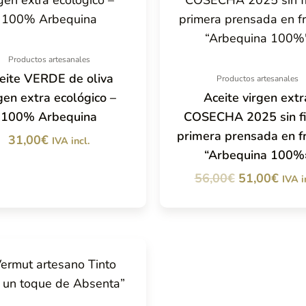
Productos artesanales
eite VERDE de oliva
Productos artesanales
gen extra ecológico –
Aceite virgen extr
100% Arbequina
COSECHA 2025 sin fi
primera prensada en fr
31,00
€
IVA incl.
“Arbequina 100%
El
El
56,00
€
51,00
€
IVA i
precio
prec
original
actu
era:
es:
56,00€.
51,0