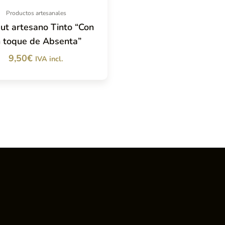
Productos artesanales
ut artesano Tinto “Con
 toque de Absenta”
9,50
€
IVA incl.