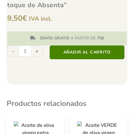
toque de Absenta”
9,50
€
IVA incl.
ENVÍO GRATIS
A PARTIR DE
75€
A partir de 75€ envío gratis
Vermut
-
+
AÑADIR AL CARRITO
artesano
Blanco
“Con
un
toque
de
Absenta”
Productos relacionados
cantidad